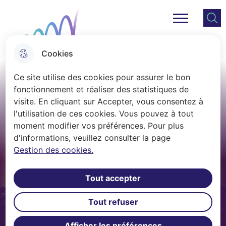
Menu principal
Ville Auray
Cookies
Aller
Aller au
Consulter
Aller à la
Ce site utilise des cookies pour assurer le bon
au
contenu
le plan
recherche
fonctionnement et réaliser des statistiques de
menu
principal
du site
visite. En cliquant sur Accepter, vous consentez à
l'utilisation de ces cookies. Vous pouvez à tout
moment modifier vos préférences. Pour plus
d'informations, veuillez consulter la page
Gestion des cookies.
Tout accepter
Tout refuser
Afficher les préférences