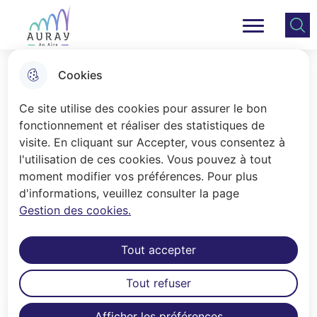
Aller
Aller au
Consulter
Aller à la
au
contenu
le plan
Ville Auray
Menu principal
recherche
menu
principal
du site
Cookies
Auray au fil des siècles
Ce site utilise des cookies pour assurer le bon
fonctionnement et réaliser des statistiques de
visite. En cliquant sur Accepter, vous consentez à
Accueil
l'utilisation de ces cookies. Vous pouvez à tout
Auray s'installe au Moyen-Âge au
moment modifier vos préférences. Pour plus
d'informations, veuillez consulter la page
fond d'une ria, sur un promontoire où
Gestion des cookies.
l'édification d'un château favorise la
protection de son territoire.
Tout accepter
Tout refuser
Sommaire
Afficher les préférences