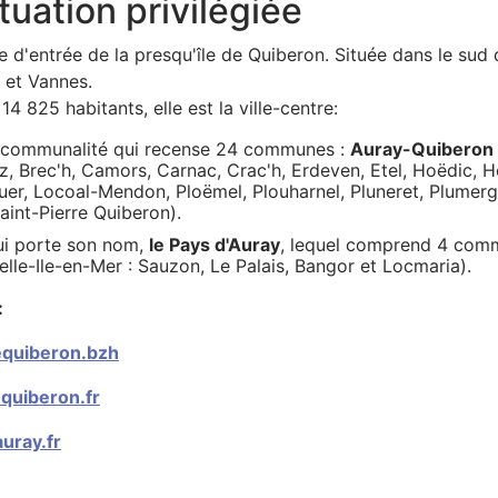
p
tuation privilégiée
r
e d'entrée de la presqu'île de Quiberon. Située dans le sud 
i
t et Vannes.
14 825 habitants, elle est la ville-centre:
n
ercommunalité qui recense 24 communes :
Auray-Quiberon 
c
lz, Brec'h, Camors, Carnac, Crac'h, Erdeven, Etel, Hoëdic, H
er, Locoal-Mendon, Ploëmel, Plouharnel, Pluneret, Plumerga
i
Saint-Pierre Quiberon).
p
ui porte son nom,
le Pays d'Auray
, lequel comprend 4 comm
Belle-Ile-en-Mer : Sauzon, Le Palais, Bangor et Locmaria).
a
:
l
quiberon.bzh
e
quiberon.fr
uray.fr