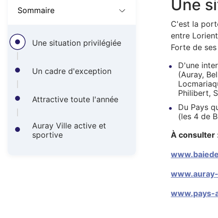
A
Une si
Sommaire
r
C'est la port
i
entre Lorien
Une situation privilégiée
Forte de ses 
a
D'une int
Un cadre d'exception
n
(Auray, Be
Locmariaqu
e
Philibert, 
Attractive toute l'année
Du Pays q
(les 4 de 
Auray Ville active et
sportive
À consulter 
www.baiede
www.auray-
www.pays-a