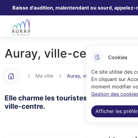
Baisse d'audition, malentendant ou sourd, appelez-
Aller au menu
Aller à la recherche
Aller au 
Ville Auray
Auray, ville-centre
Cookies
Ce site utilise des 
Ma ville
Auray, ville-centre
Accueil
F
En cliquant sur Acce
moment modifier vos
i
Gestion des cookies
Elle charme les touristes autant que se
l
ville-centre.
Afficher les préfé
d
'