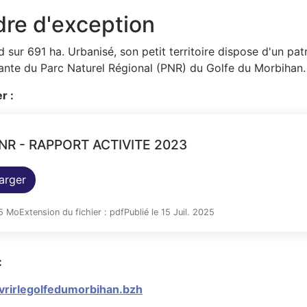
re d'exception
d sur 691 ha. Urbanisé, son petit territoire dispose d'un pa
rante du Parc Naturel Régional (PNR) du Golfe du Morbihan.
r :
NR - RAPPORT ACTIVITE 2023
arger
85 Mo
Extension du fichier : pdf
Publié le 15 Juil. 2025
:
rirlegolfedumorbihan.bzh