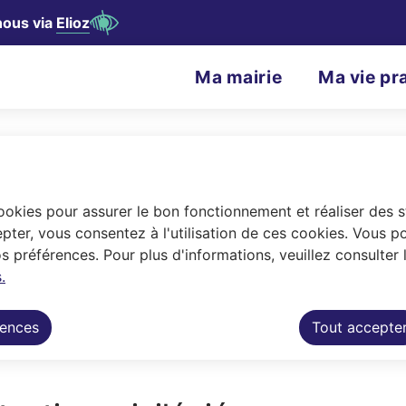
nous via
Elioz
contenu principal
Consulter le plan du site
N
Ma mairie
Ma vie pr
Menu principal
a
v
i
g
cookies pour assurer le bon fonctionnement et réaliser des st
a
pter, vous consentez à l'utilisation de ces cookies. Vous p
 préférences. Pour plus d'informations, veuillez consulter 
t
.
s habitants. Dotée d'un patrimoine remarqu
i
rences
Tout accepte
o
n