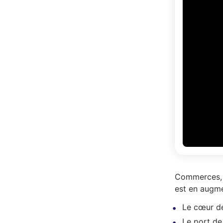
Commerces, en
est en augme
Le cœur de
Le port de