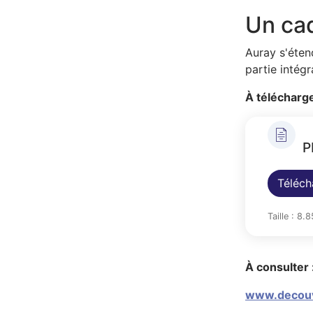
Un cad
Auray s'éten
partie intég
À télécharge
P
Téléch
Taille : 8.
À consulter 
www.decouv