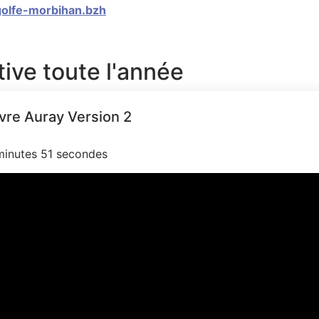
olfe-morbihan.bzh
tive toute l'année
vre Auray Version 2
minutes 51 secondes