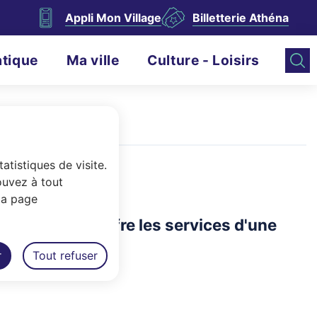
Appli Mon Village
Billetterie Athéna
atique
Ma ville
Culture - Loisirs
atistiques de visite.
ouvez à tout
la page
able, Auray offre les services d'une
r
Tout refuser