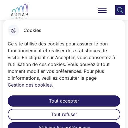
Aller
Aller au
Consulter
Aller à la
au
contenu
le plan
Ville Auray
Menu principal
recherche
menu
principal
du site
Cookies
Affichage légal
Ce site utilise des cookies pour assurer le bon
fonctionnement et réaliser des statistiques de
visite. En cliquant sur Accepter, vous consentez à
Accueil
l'utilisation de ces cookies. Vous pouvez à tout
Depuis le 1er juillet 2022, le
moment modifier vos préférences. Pour plus
d'informations, veuillez consulter la page
dispositif de publicité, de
Gestion des cookies.
conservation et d’entrée en vigueur
des actes des collectivités locales
Tout accepter
a été modernisé et simplifié par
l'ordonnance du 7 octobre 2021 et
Tout refuser
son décret d’application. Retrouvez
ci-dessous tous les actes
Afficher les préférences