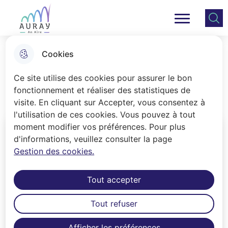
Aller
Aller au
Consulter
Aller à la
au
contenu
le plan
Ville Auray
Menu principal
recherche
menu
principal
du site
Cookies
Ma mairie
Ce site utilise des cookies pour assurer le bon
fonctionnement et réaliser des statistiques de
visite. En cliquant sur Accepter, vous consentez à
Accueil
l'utilisation de ces cookies. Vous pouvez à tout
moment modifier vos préférences. Pour plus
d'informations, veuillez consulter la page
Gestion des cookies.
Tout accepter
Tout refuser
Conseil Municipal
Afficher les préférences