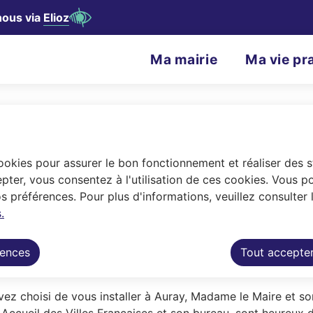
nous via
Elioz
contenu principal
Consulter le plan du site
N
Ma mairie
Ma vie pr
Menu principal
a
v
i
g
cookies pour assurer le bon fonctionnement et réaliser des st
a
pter, vous consentez à l'utilisation de ces cookies. Vous p
 préférences. Pour plus d'informations, veuillez consulter 
t
.
unicipale et l'Accueil des Villes Françai
i
rences
Tout accepte
o
n
vez choisi de vous installer à Auray, Madame le Maire et so