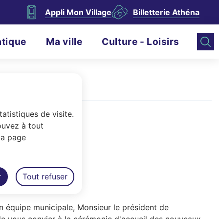
Appli Mon Village
Billetterie Athéna
atique
Ma ville
Culture - Loisirs
atistiques de visite.
ouvez à tout
la page
ses.
r
Tout refuser
n équipe municipale, Monsieur le président de