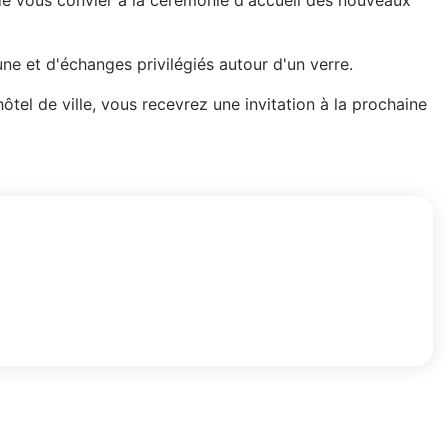
 de vous convier à la cérémonie d'accueil des nouveaux
une et d'échanges privilégiés autour d'un verre.
hôtel de ville, vous recevrez une invitation à la prochaine