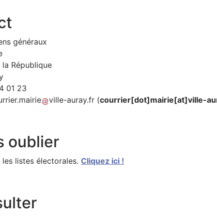
ct
ens généraux
e
 la République
y
24 01 23
rrier
.
mairie
ville-auray
.
fr
(
courrier[dot]mairie[at]ville-au
 oublier
r les listes électorales.
Cliquez ici !
ulter