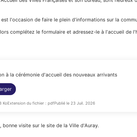
p
n Accueil des Villes Françaises et son bureau, sont heureux
r
 est l'occasion de faire le plein d'informations sur la comm
i
lors complétez le formulaire et adressez-le à l'accueil de l'
n
c
i
p
ion à la cérémonie d'accueil des nouveaux arrivants
a
arger
l
e
.8 Ko
Extension du fichier : pdf
Publié le 23 Juil. 2026
 bonne visite sur le site de la Ville d'Auray.