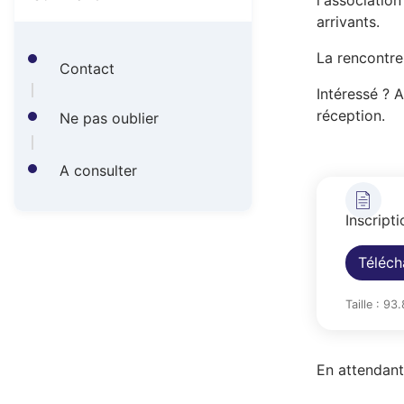
A
l'associatio
arrivants.
r
La rencontre
i
Contact
Intéressé ? A
a
réception.
Ne pas oublier
n
e
A consulter
Inscript
Téléch
Taille : 93
En attendant,