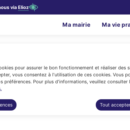
nous via
Elioz
contenu principal
Consulter le plan du site
N
Ma mairie
Ma vie pr
Menu principal
a
v
 personnes vulnérables
i
g
cookies pour assurer le bon fonctionnement et réaliser des st
d'alerte aux personnes vulnérables
a
pter, vous consentez à l'utilisation de ces cookies. Vous p
 préférences. Pour plus d'informations, veuillez consulter 
t
.
 Froid et coupures d'électricité permetten
i
habitants d'Auray auprès duquel il est poss
rences
Tout accepte
o
n