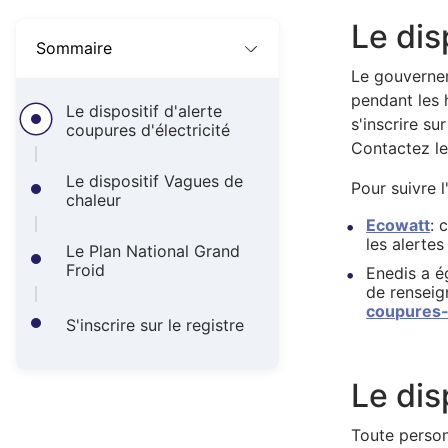
A
Le dis
r
Sommaire
i
Le gouvernem
pendant les 
a
Le dispositif d'alerte
s'inscrire su
coupures d'électricité
Contactez le
n
Le dispositif Vagues de
e
Pour suivre l
chaleur
Ecowatt
: 
les alerte
Le Plan National Grand
Froid
Enedis a é
de renseig
coupures-
S'inscrire sur le registre
Le dis
Toute person