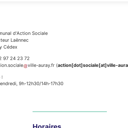
unal d'Action Sociale
cteur Laënnec
y Cédex
2 97 24 23 72
tion
.
sociale
ville-auray
.
fr
(
action[dot]sociale[at]ville-aur
 :
vendredi, 9h-12h30/14h-17h30
Horaires