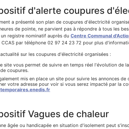
p
positif d'alerte coupures d'éle
r
i
ent a présenté son plan de coupures d'électricité organisée
heures de pointe, ne parvient pas à répondre à tous les beso
n
r un registre nominatif auprès du
Centre Communal d'Actio
c
 CCAS par téléphone 02 97 24 23 72 pour plus d'informati
i
'actualité sur les coupures d'électricité organisées :
p
ce site vous permet de suivre en temps réel l'évolution de la
s de coupures.
a
galement mis en place un site pour suivre les annonces de
ner votre adresse pour voir si vous serez impacté par la co
l
temporaires.enedis.fr
e
positif Vagues de chaleur
ne âgée ou handicapée en situation d'isolement peut s'inscr