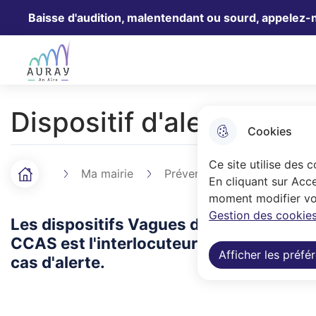
Baisse d'audition, malentendant ou sourd, appelez-
Aller au menu
Aller à la recherche
Aller au 
Ville Auray
Dispositif d'alerte aux
Cookies
Ce site utilise des 
Ma mairie
Prévention
Dispositif 
Accueil
F
En cliquant sur Acce
moment modifier vos
i
Gestion des cookies
Les dispositifs Vagues de chaleur, Grand
l
CCAS est l'interlocuteur privilégié des 
Afficher les préfé
cas d'alerte.
d
'