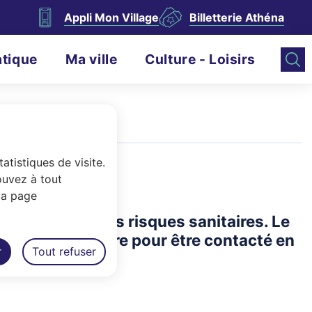
Appli Mon Village
Billetterie Athéna
atique
Ma ville
Culture - Loisirs
atistiques de visite.
ouvez à tout
la page
t d'anticiper les risques sanitaires. Le
ible de s'inscrire pour être contacté en
r
Tout refuser