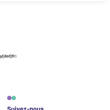
ay[dot]fr
)
Suivez-nous