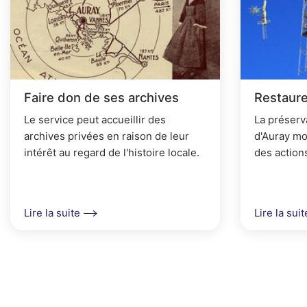
A
r
i
a
Faire don de ses archives
Restaure
n
Le service peut accueillir des
La préserv
e
archives privées en raison de leur
d'Auray mo
intérêt au regard de l'histoire locale.
des action
Archives e
mettons en
conservati
Lire la suite
Lire la suit