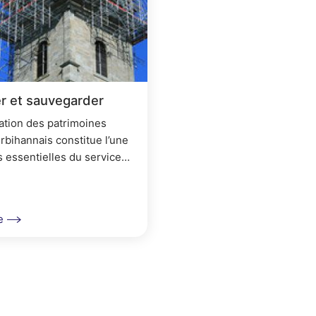
p
r
i
n
r et sauvegarder
c
ation des patrimoines
i
rbihannais constitue l’une
p
s essentielles du service
t Patrimoine. Nous
a
 œuvre des actions de
on en faveur de ces...
l
e
e