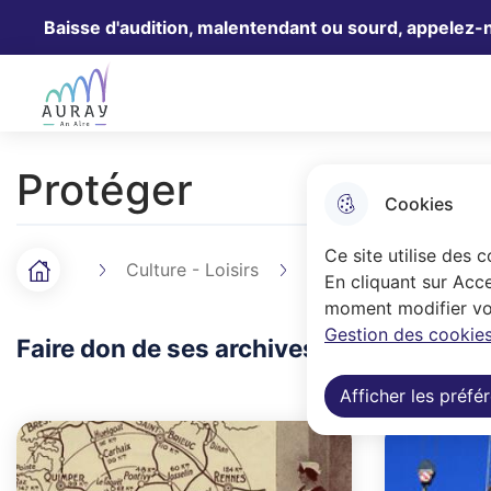
Baisse d'audition, malentendant ou sourd, appelez-
Aller au menu
Aller à la recherche
Aller au 
Ville Auray
Protéger
Cookies
Ce site utilise des 
Culture - Loisirs
Archives et Patrimoin
Accueil
F
En cliquant sur Acce
moment modifier vos
i
Gestion des cookies
Faire don de ses archives, restaurer et 
l
Afficher les préfé
d
'