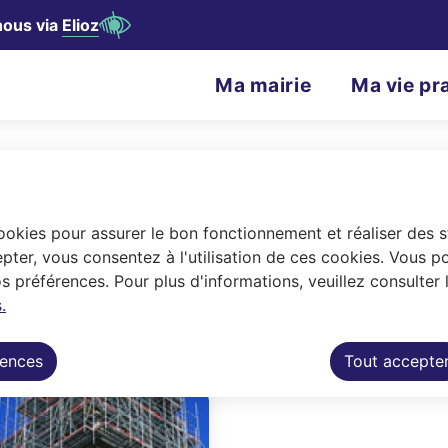
nous via
Elioz
contenu principal
Consulter le plan du site
N
Ma mairie
Ma vie pr
Menu principal
a
v
i
g
cookies pour assurer le bon fonctionnement et réaliser des st
e
Protéger
a
pter, vous consentez à l'utilisation de ces cookies. Vous p
 préférences. Pour plus d'informations, veuillez consulter 
t
.
sauvegarder le Patrimoine
i
rences
Tout accepte
o
n