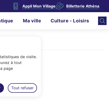
Appli Mon Village
Billetterie Athéna
atique
Ma ville
Culture - Loisirs
atistiques de visite.
ouvez à tout
la page
r
Tout refuser