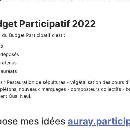
get Participatif 2022
 du Budget Participatif c'est :
ts
 déposés
 retenus
lauréats
ts : Restauration de sépultures - végétalisation des cours d
 piétons, nouveaux marquages - composteurs collectifs - ba
nt Quai Neuf.
pose mes idées
auray.particip