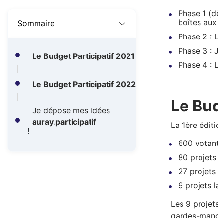
A
Phase 1 (d
r
boîtes aux
Sommaire
i
Phase 2 : L
Phase 3 : 
a
Le Budget Participatif 2021
Phase 4 : L
n
Le Budget Participatif 2022
e
Le Bud
Je dépose mes idées
auray.participatif
La 1ère éditi
!
600 votan
80 projets
27 projets
9 projets l
Les 9 projet
gardes-manger