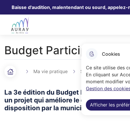
Baisse d'audition, malentendant ou sourd, appelez-
Aller au menu
Aller à la recherche
Aller au 
Ville Auray
Budget Participatif
Cookies
Ce site utilise des 
Ma vie pratique
Social-Solidarité
Accueil
F
En cliquant sur Acce
moment modifier vos
i
Gestion des cookies
La 3e édition du Budget Participatif es
l
un projet qui améliore le quotidien de 
Afficher les préfé
disposition par la municipalité aux habit
d
'