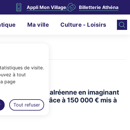
Appli Mon Village
Billetterie Athéna
atique
Ma ville
Culture - Loisirs
atistiques de visite.
ouvez à tout
la page
ètement à la vie alréenne en imaginant
t Participatif grâce à 150 000 € mis à
r
Tout refuser