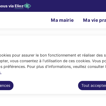
nous via
Elioz
contenu principal
Consulter le plan du site
N
Ma mairie
Ma vie pr
Menu principal
a
v
i
g
cookies pour assurer le bon fonctionnement et réaliser des st
La politique de la ville
Budget Participatif
a
pter, vous consentez à l'utilisation de ces cookies. Vous p
 préférences. Pour plus d'informations, veuillez consulter 
t
.
t lancée ! Vous souhaitez contribuer concr
i
chacun ? Participez chaque année au Budge
rences
Tout accepte
o
ant·e·s du territoire.
n