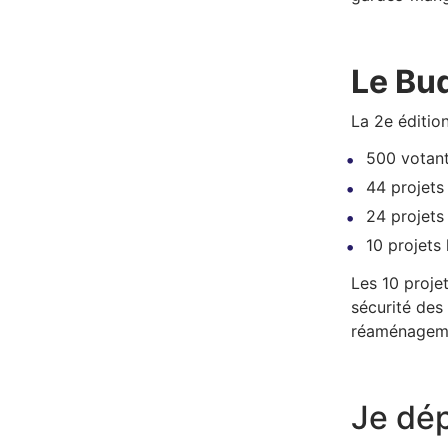
Le Bud
La 2e édition
500 votan
44 projets
24 projets
10 projets 
Les 10 proje
sécurité des
réaménageme
Je dé