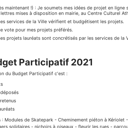
p
ès maintenant !) : Je soumets mes idées de projet en ligne 
r
 lettres mises à disposition en mairie, au Centre Culturel A
i
es services de la Ville vérifient et budgétisent les projets.
Je vote pour mes projets préférés.
n
es projets lauréats sont concrétisés par les services de la Vil
c
i
get Participatif 2021
p
a
on du Budget Participatif c'est :
ts
l
 déposés
e
 retenus
auréats
s : Modules de Skatepark - Cheminement piéton à Kériolet - B
s solidaires - nichoirs à oiseaux - fleurir les rues - parcou