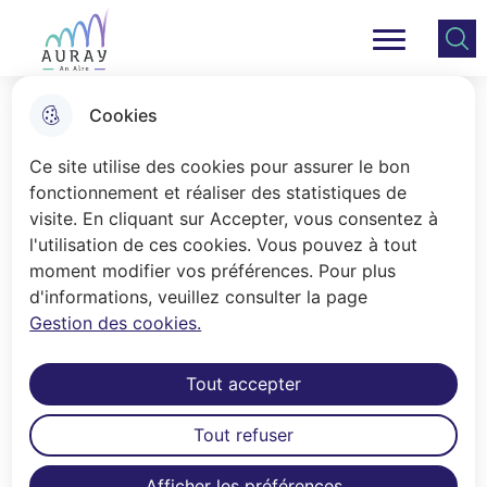
Aller
Aller au
Consulter
Aller à la
au
contenu
le plan
Ville Auray
Menu principal
recherche
menu
principal
du site
Cookies
Le Plan Local d'Urbanisme
Ce site utilise des cookies pour assurer le bon
fonctionnement et réaliser des statistiques de
visite. En cliquant sur Accepter, vous consentez à
Accueil
l'utilisation de ces cookies. Vous pouvez à tout
Le Plan Local d'Urbanisme d'Auray est
moment modifier vos préférences. Pour plus
d'informations, veuillez consulter la page
exécutoire depuis le 17 avril 2018.
Gestion des cookies.
Arrêté le 15 novembre 2016, il a été
soumis à enquête publique du 3 mai
Tout accepter
au 9 juin 2017 et approuvé le 27 mars
2018 par le conseil municipal. Le Plan
Tout refuser
Local d'Urbanisme d'Auray a fait
l'objet d'une modification approuvée
Afficher les préférences