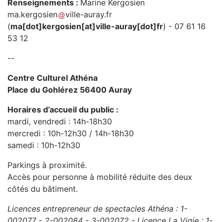
Renseignements :
Marine Kergosien
ma
.
kergosien
ville-auray
.
fr
(
ma[dot]kergosien[at]ville-auray[dot]fr
)
- 07 61 16
53 12
--
Centre Culturel Athéna
Place du Gohlérez 56400 Auray
Horaires d’accueil du public :
mardi, vendredi : 14h-18h30
mercredi : 10h-12h30 / 14h-18h30
samedi : 10h-12h30
Parkings à proximité.
Accès pour personne à mobilité réduite des deux
côtés du bâtiment.
Licences entrepreneur de spectacles Athéna : 1-
002077 - 2-002084 - 3-002072 - Licence La Vigie :
1-