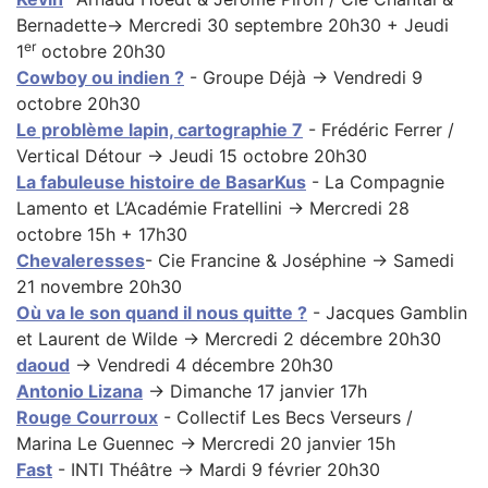
Bernadette→ Mercredi 30 septembre 20h30 + Jeudi
er
1
octobre 20h30
Cowboy ou indien ?
- Groupe Déjà → Vendredi 9
octobre 20h30
Le problème lapin, cartographie 7
- Frédéric Ferrer /
Vertical Détour → Jeudi 15 octobre 20h30
La fabuleuse histoire de BasarKus
- La Compagnie
Lamento et L’Académie Fratellini → Mercredi 28
octobre 15h + 17h30
Chevaleresses
- Cie Francine & Joséphine → Samedi
21 novembre 20h30
Où va le son quand il nous quitte ?
- Jacques Gamblin
et Laurent de Wilde → Mercredi 2 décembre 20h30
daoud
→ Vendredi 4 décembre 20h30
Antonio Lizana
→ Dimanche 17 janvier 17h
Rouge Courroux
- Collectif Les Becs Verseurs /
Marina Le Guennec → Mercredi 20 janvier 15h
Fast
- INTI Théâtre → Mardi 9 février 20h30