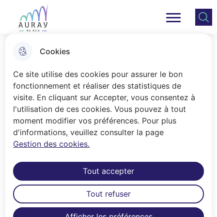
Aller
Aller au
Consulter
Aller à la
au
contenu
le plan
Ville Auray
Menu principal
recherche
menu
principal
du site
Cookies
L'Espace Culturel La Vigie
Ce site utilise des cookies pour assurer le bon
fonctionnement et réaliser des statistiques de
visite. En cliquant sur Accepter, vous consentez à
Accueil
l'utilisation de ces cookies. Vous pouvez à tout
Partenariat entre le Centre Culturel
moment modifier vos préférences. Pour plus
d'informations, veuillez consulter la page
Athéna / Ville d'Auray et l'Espace
Gestion des cookies.
Culturel La Vigie / La Trinité-sur-Mer
Tout accepter
Tout refuser
Sommaire
Afficher les préférences