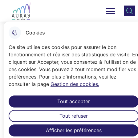
Aller
Aller au
Consulter
Aller à la
au
contenu
le plan
Ville Auray
Menu principal
recherche
menu
principal
du site
Cookies
Alré Boutik
Ce site utilise des cookies pour assurer le bon
fonctionnement et réaliser des statistiques de visite. En
cliquant sur Accepter, vous consentez à l'utilisation de
Accueil
ces cookies. Vous pouvez à tout moment modifier vos
La boutique gratuite créée par le
préférences. Pour plus d'informations, veuillez
consulter la page
Gestion des cookies.
Conseil Municipal des Enfants
ouverte tous les samedis et
Tout accepter
mercredis !
Tout refuser
Afficher les préférences