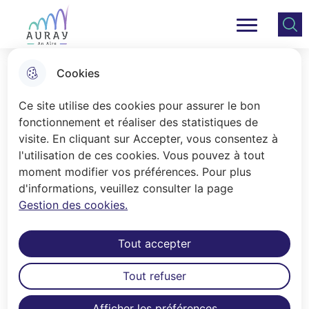
Aller
Aller au
Consulter
Aller à la
au
contenu
le plan
Ville Auray
Menu principal
recherche
menu
principal
du site
Cookies
Le Programme Réussite
Ce site utilise des cookies pour assurer le bon
Educative
fonctionnement et réaliser des statistiques de
visite. En cliquant sur Accepter, vous consentez à
l'utilisation de ces cookies. Vous pouvez à tout
Accueil
moment modifier vos préférences. Pour plus
d'informations, veuillez consulter la page
La ville d'Auray se fixe pour objectif
Gestion des cookies.
d'offrir à chaque enfant et adolescent
(de 2 à 16 ans) du quartier prioritaire
Tout accepter
alréen les mêmes chances de réussite
que les autres.
Tout refuser
Afficher les préférences