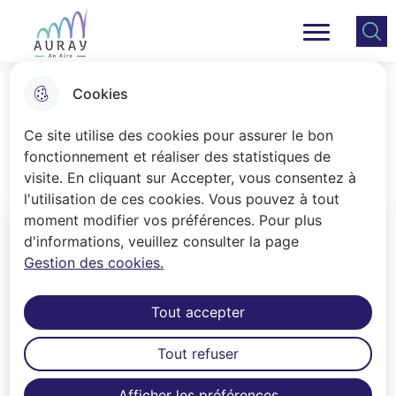
Aller
Aller au
Consulter
Aller à la
au
contenu
le plan
Ville Auray
Menu principal
recherche
menu
principal
du site
Cookies
Ma vie pratique
Ce site utilise des cookies pour assurer le bon
fonctionnement et réaliser des statistiques de
visite. En cliquant sur Accepter, vous consentez à
Accueil
l'utilisation de ces cookies. Vous pouvez à tout
moment modifier vos préférences. Pour plus
d'informations, veuillez consulter la page
Gestion des cookies.
Tout accepter
Tout refuser
Espace citoyens
Afficher les préférences