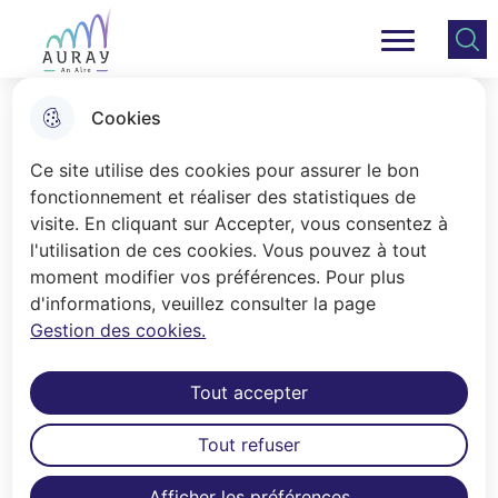
Aller
Aller au
Consulter
Aller à la
au
contenu
le plan
Ville Auray
Menu principal
recherche
menu
principal
du site
Cookies
Inscrire mon enfant à l'école
Ce site utilise des cookies pour assurer le bon
fonctionnement et réaliser des statistiques de
visite. En cliquant sur Accepter, vous consentez à
Accueil
l'utilisation de ces cookies. Vous pouvez à tout
Les inscriptions dans les écoles
moment modifier vos préférences. Pour plus
d'informations, veuillez consulter la page
publiques d'Auray sont gérées par le
Gestion des cookies.
service Enfance-Éducation.
Tout accepter
L'inscription centralisée permet de
simplifier le lien entre le scolaire et le
Tout refuser
périscolaire. Les démarches
d'inscription concernent les premières
Afficher les préférences