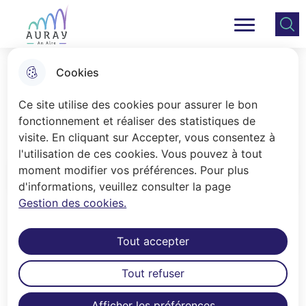
Aller
Aller au
Consulter
Aller à la
au
contenu
le plan
Ville Auray
Menu principal
recherche
menu
principal
du site
Cookies
Les élus
Ce site utilise des cookies pour assurer le bon
fonctionnement et réaliser des statistiques de
visite. En cliquant sur Accepter, vous consentez à
Accueil
l'utilisation de ces cookies. Vous pouvez à tout
moment modifier vos préférences. Pour plus
Sommaire
d'informations, veuillez consulter la page
Gestion des cookies.
Maire d'Auray
Tout accepter
Tout refuser
Cliquer pour passer Maire d'Auray
Afficher les préférences