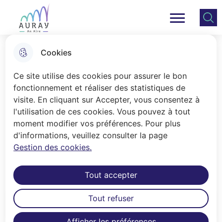
Aller
Aller au
Consulter
Aller à la
au
contenu
le plan
Ville Auray
Menu principal
recherche
menu
principal
du site
Cookies
Déjections canines
Ce site utilise des cookies pour assurer le bon
fonctionnement et réaliser des statistiques de
visite. En cliquant sur Accepter, vous consentez à
Accueil
l'utilisation de ces cookies. Vous pouvez à tout
On a tous un distributeur de sacs à
moment modifier vos préférences. Pour plus
d'informations, veuillez consulter la page
crottes près de chez soi. Et un
Gestion des cookies.
canisite à proximité.
Tout accepter
Tout refuser
Sommaire
Afficher les préférences