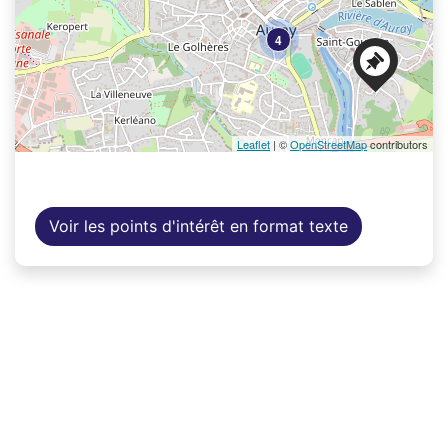
4
Leaflet
| ©
OpenStreetMap
contributors
Voir les points d'intérêt en format texte