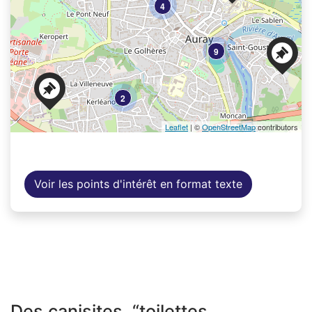
4
9
2
Leaflet
| ©
OpenStreetMap
contributors
Voir les points d'intérêt en format texte
Des canisites, “toilettes