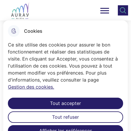
Aller
Aller au
Consulter
Aller à la
au
contenu
le plan
Ville Auray
Menu principal
recherche
menu
principal
du site
Cookies
Les commissions municipales
Ce site utilise des cookies pour assurer le bon
fonctionnement et réaliser des statistiques de
visite. En cliquant sur Accepter, vous consentez à
Accueil
l'utilisation de ces cookies. Vous pouvez à tout
moment modifier vos préférences. Pour plus
Sommaire
d'informations, veuillez consulter la page
Gestion des cookies.
Présidées par le Maire les
Tout accepter
commissions municipales
permanentes sont au nombre de
Tout refuser
dix.
Afficher les préférences