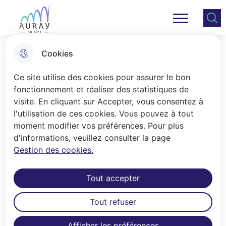
Aller
Aller au
Consulter
Aller à la
au
contenu
le plan
Ville Auray
Menu principal
recherche
menu
principal
du site
Cookies
Prévention des risques majeurs
Ce site utilise des cookies pour assurer le bon
fonctionnement et réaliser des statistiques de
visite. En cliquant sur Accepter, vous consentez à
Accueil
l'utilisation de ces cookies. Vous pouvez à tout
La Ville d'Auray peut être
moment modifier vos préférences. Pour plus
d'informations, veuillez consulter la page
confrontée à certains risques
Gestion des cookies.
majeurs. Il s'agit pour la commune
d'assurer la sécurité des habitants
Tout accepter
en se parant à tout incident.
Tout refuser
Les risques
Tempête, feux de forêt, séisme, pandémie, grand
Afficher les préférences