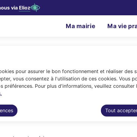
nous via
Elioz
contenu principal
Consulter le plan du site
N
Ma mairie
Ma vie pr
Menu principal
a
v
i
g
cookies pour assurer le bon fonctionnement et réaliser des st
 de l'école
La restauration scolaire
a
pter, vous consentez à l'utilisation de ces cookies. Vous p
 préférences. Pour plus d'informations, veuillez consulter 
t
.
a Ville d'Auray accueille 600 élèves par jo
i
rences
Tout accepte
o
et livre les repas chaque jour, depuis sept
n