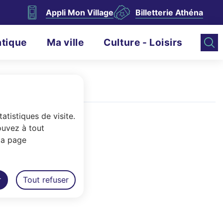
Appli Mon Village
Billetterie Athéna
atique
Ma ville
Culture - Loisirs
atistiques de visite.
ouvez à tout
la page
ur.
r
Tout refuser
embre 2006.