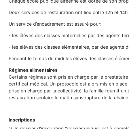
A
Chaque école publique alréenne est dotée de son propr
r
Deux services de restauration ont lieu entre 12h et 14h.
i
Un service d’encadrement est assuré pour:
a
- les élèves des classes maternelles par des agents ter
n
- les élèves des classes élémentaires, par des agents de
e
Pendant le temps du midi les élèves des classes élémen
Régimes alimentaires
Certains régimes sont pris en charge par le prestataire p
certificat médical. Un protocole est alors mis en place 
prise en charge par la collectivité, la famille fournit u
restauration scolaire le matin sans rupture de la chaîne 
Inscriptions
1/Un dossier d’inscription "dossier unique" est à comp