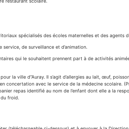
p
e restaurant scolaire.
r
i
n
ritoriaux spécialisés des écoles maternelles et des agents d
c
 service, de surveillance et d’animation.
i
taires qui le souhaitent prennent part à de activités animé
p
a
our la ville d’’Auray. Il s’agit d’allergies au lait, œuf, po
en concertation avec le service de la médecine scolaire. (Pro
l
n panier repas identifié au nom de l’enfant dont elle a la res
e
du froid.
léter (téléchargeable ci-dessous) et à envoyer à la Directi