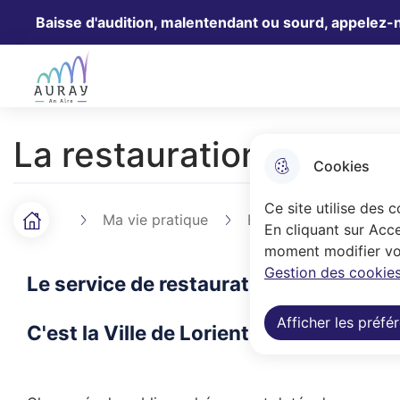
Baisse d'audition, malentendant ou sourd, appelez-
Aller au menu
Aller à la recherche
Aller au 
Ville Auray
La restauration scolaire
Cookies
Ce site utilise des 
Ma vie pratique
Education
Autour
Accueil
F
En cliquant sur Acce
moment modifier vos
i
Gestion des cookies
Le service de restauration scolaire de l
l
Afficher les préfé
d
C'est la Ville de Lorient qui fabrique 
'