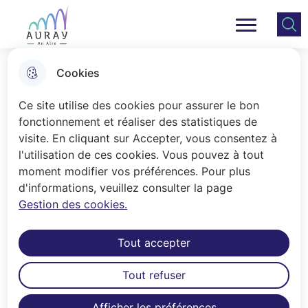
Aller
Aller au
Consulter
Aller à la
au
contenu
le plan
Ville Auray
Menu principal
recherche
menu
principal
du site
Cookies
L'espace jeunesse
Ce site utilise des cookies pour assurer le bon
fonctionnement et réaliser des statistiques de
visite. En cliquant sur Accepter, vous consentez à
Accueil
l'utilisation de ces cookies. Vous pouvez à tout
L'Espace Jeunesse, situé dorénavant
moment modifier vos préférences. Pour plus
d'informations, veuillez consulter la page
au 18 rue du Penher, en face du skate
Gestion des cookies.
parc, est un lieu d'accueil , d’animation
et d'écoute dédié aux mineurs. Il se
Tout accepter
fait sur inscription en présence du
responsable légal. En contrepartie
Tout refuser
d'une cotisation annuelle, de 5€ à 9€
selon le quotient familial, la remise
Afficher les préférences