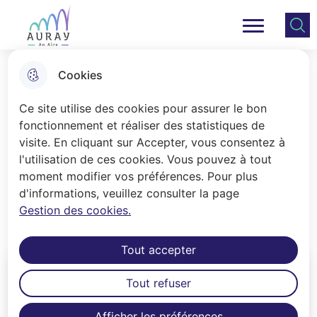
Aller
Aller au
Consulter
Aller à la
au
contenu
le plan
Ville Auray
Menu principal
recherche
menu
principal
du site
Cookies
Les autres autorisations
Ce site utilise des cookies pour assurer le bon
fonctionnement et réaliser des statistiques de
visite. En cliquant sur Accepter, vous consentez à
Accueil
l'utilisation de ces cookies. Vous pouvez à tout
Il s'agit des demandes d'autorisations
moment modifier vos préférences. Pour plus
d'informations, veuillez consulter la page
d'occupation de l'espace public autres
Gestion des cookies.
que pour travaux.
Tout accepter
Tout refuser
Afficher les préférences