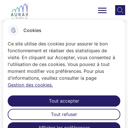
Aller
Aller au
Consulter
Aller à la
au
contenu
le plan
Ville Auray
Menu principal
recherche
menu
principal
du site
Cookies
Conseil Municipal
Ce site utilise des cookies pour assurer le bon
fonctionnement et réaliser des statistiques de
visite. En cliquant sur Accepter, vous consentez à
Accueil
l'utilisation de ces cookies. Vous pouvez à tout
Présentation de vos élus et procès
moment modifier vos préférences. Pour plus
d'informations, veuillez consulter la page
verbaux des conseils municipaux.
Gestion des cookies.
Tout accepter
Tout refuser
Afficher les préférences