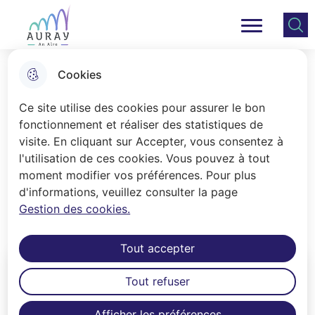
Aller
Aller au
Consulter
Aller à la
au
contenu
le plan
Ville Auray
Menu principal
recherche
menu
principal
du site
Cookies
Enfance et Jeunesse
Ce site utilise des cookies pour assurer le bon
fonctionnement et réaliser des statistiques de
visite. En cliquant sur Accepter, vous consentez à
Accueil
l'utilisation de ces cookies. Vous pouvez à tout
La Ville d'Auray propose un large
moment modifier vos préférences. Pour plus
d'informations, veuillez consulter la page
choix d'activités aux enfants et
Gestion des cookies.
adolescents.
Tout accepter
Tout refuser
Afficher les préférences