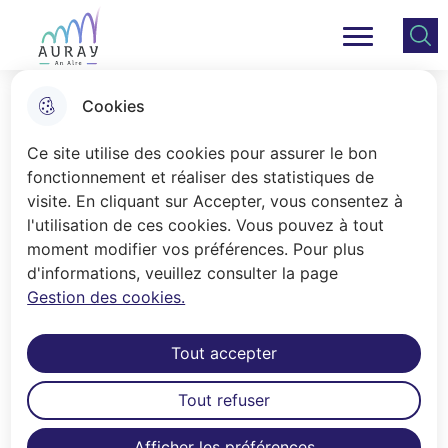
Aller
Aller au
Consulter
Aller à la
au
contenu
le plan
Ville Auray
Menu principal
recherche
menu
principal
du site
Cookies
La politique de la ville
Ce site utilise des cookies pour assurer le bon
fonctionnement et réaliser des statistiques de
visite. En cliquant sur Accepter, vous consentez à
Accueil
l'utilisation de ces cookies. Vous pouvez à tout
Le service Politique de la ville vous
moment modifier vos préférences. Pour plus
d'informations, veuillez consulter la page
accueille dans ses locaux au 24 rue du
Gestion des cookies.
Colonel André Faure au Gumenen.
Ouvert du lundi au vendredi, de 9h30
Tout accepter
à 12h30 et de 13h30 à 17h30.
Tout refuser
Des questions sur des démarches
administratives ou l'accès à vos droits
Afficher les préférences