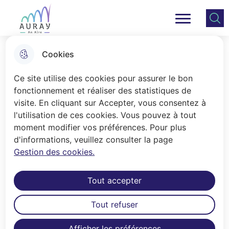
Aller
Aller au
Consulter
Aller à la
au
contenu
le plan
Ville Auray
Menu principal
recherche
menu
principal
du site
Cookies
L'Aire de Valorisation de
Ce site utilise des cookies pour assurer le bon
l'Architecture et du Patrimoine
fonctionnement et réaliser des statistiques de
visite. En cliquant sur Accepter, vous consentez à
l'utilisation de ces cookies. Vous pouvez à tout
Accueil
moment modifier vos préférences. Pour plus
d'informations, veuillez consulter la page
L'Aire de Valorisation de l'Architecture
Gestion des cookies.
et du Patrimoine (AVAP) ou Site
Patrimonial Remarquable est une
Tout accepter
servitude d'utilité publique annexée
au dossier du PLU. Ainsi, le règlement
Tout refuser
du PLU , selon les zones dans
lesquelles se situe le projet renvoie au
Afficher les préférences