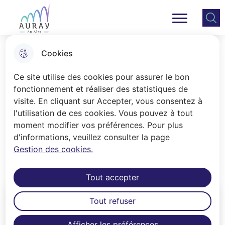
Aller
Aller au
Consulter
Aller à la
au
contenu
le plan
Ville Auray
Menu principal
recherche
menu
principal
du site
Cookies
Culture - Loisirs
Ce site utilise des cookies pour assurer le bon
fonctionnement et réaliser des statistiques de
visite. En cliquant sur Accepter, vous consentez à
Accueil
l'utilisation de ces cookies. Vous pouvez à tout
moment modifier vos préférences. Pour plus
Accéder à la billetterie du Centre Culturel
Athéna
d'informations, veuillez consulter la page
Gestion des cookies.
Rencontres et résultats sportifs
Tout accepter
Tout refuser
Afficher les préférences