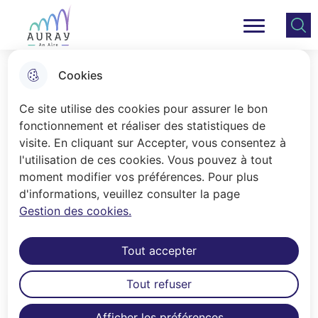
Aller
Aller au
Consulter
Aller à la
au
contenu
le plan
Ville Auray
Menu principal
recherche
menu
principal
du site
Cookies
Les garderies scolaires
Ce site utilise des cookies pour assurer le bon
fonctionnement et réaliser des statistiques de
visite. En cliquant sur Accepter, vous consentez à
Accueil
l'utilisation de ces cookies. Vous pouvez à tout
Dans chaque école maternelle et
moment modifier vos préférences. Pour plus
d'informations, veuillez consulter la page
élémentaire publique, les enfants
Gestion des cookies.
peuvent être accueillis avant et après
la classe.
Tout accepter
Tout refuser
Sommaire
Afficher les préférences