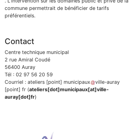
. L'intervention sur les domaines public et privé de la
commune permettrait de bénéficier de tarifs
préférentiels.
Contact
Centre technique municipal
2 rue Amiral Coudé
56400 Auray
Tél : 02 97 56 20 59
Courriel :
ateliers
[point]
municipaux
ville-auray
[point]
fr
(
ateliers[dot]municipaux[at]ville-
auray[dot]fr
)