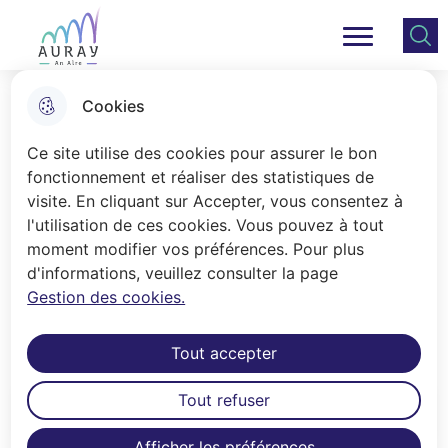
Aller
Aller au
Consulter
Aller à la
au
contenu
le plan
Ville Auray
Menu principal
recherche
menu
principal
du site
Cookies
Nuisibles
Ce site utilise des cookies pour assurer le bon
fonctionnement et réaliser des statistiques de
visite. En cliquant sur Accepter, vous consentez à
Accueil
l'utilisation de ces cookies. Vous pouvez à tout
La Ville d'Auray lutte contre la
moment modifier vos préférences. Pour plus
d'informations, veuillez consulter la page
prolifération de nuisibles. Modalités et
Gestion des cookies.
démarches à suivre.
Tout accepter
Tout refuser
Sommaire
Afficher les préférences