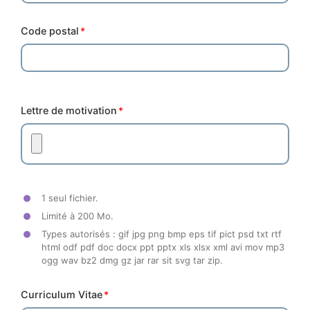
Code postal
Lettre de motivation
1 seul fichier.
Limité à 200 Mo.
Types autorisés : gif jpg png bmp eps tif pict psd txt rtf
html odf pdf doc docx ppt pptx xls xlsx xml avi mov mp3
ogg wav bz2 dmg gz jar rar sit svg tar zip.
Curriculum Vitae