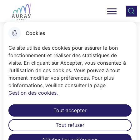
Aller
Aller au
Consulter
Aller à la
au
contenu
le plan
Ville Auray
Menu principal
recherche
menu
principal
du site
Cookies
Candidature à la Ville d'Auray
Ce site utilise des cookies pour assurer le bon
fonctionnement et réaliser des statistiques de
visite. En cliquant sur Accepter, vous consentez à
Accueil
l'utilisation de ces cookies. Vous pouvez à tout
moment modifier vos préférences. Pour plus
d'informations, veuillez consulter la page
Gestion des cookies.
Début
Tout accepter
Aperçu
Tout refuser
Afficher les préférences