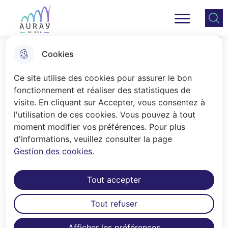
Aller
Aller au
Consulter
Aller à la
au
contenu
le plan
Ville Auray
Menu principal
recherche
menu
principal
du site
Cookies
L'inventaire des zones humides
Ce site utilise des cookies pour assurer le bon
fonctionnement et réaliser des statistiques de
visite. En cliquant sur Accepter, vous consentez à
Accueil
l'utilisation de ces cookies. Vous pouvez à tout
Réalisé entre juin 2010 et juin 2011,
moment modifier vos préférences. Pour plus
d'informations, veuillez consulter la page
l'inventaire des zones humides est
Gestion des cookies.
intégré au Plan Local d'Urbanisme.
Tout accepter
Tout refuser
Sommaire
Afficher les préférences