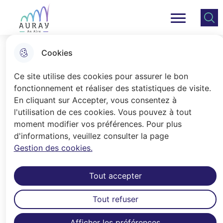
Aller
Aller au
Consulter
Aller à la
au
contenu
le plan
Ville Auray
Menu principal
recherche
menu
principal
du site
Cookies
La construction du Quai Martin
Ce site utilise des cookies pour assurer le bon
(1815 - 1825)
fonctionnement et réaliser des statistiques de visite.
En cliquant sur Accepter, vous consentez à
l'utilisation de ces cookies. Vous pouvez à tout
Accueil
moment modifier vos préférences. Pour plus
d'informations, veuillez consulter la page
Face au quartier de Saint-Goustan, le
Gestion des cookies.
quai Martin est depuis deux siècles un
lieu de vie pour les Alréens et
Tout accepter
Alréennes : promenade prisée
aujourd’hui, il fut jadis animé par des
Tout refuser
activités économiques et industrielles.
Il fête ses 200 ans en 2025.
Afficher les préférences