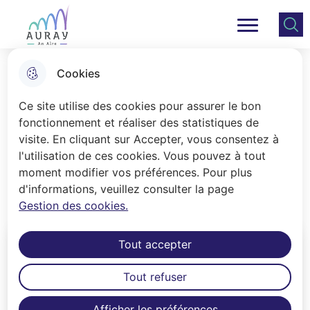
Aller
Aller au
Consulter
Aller à la
au
contenu
le plan
Ville Auray
Menu principal
recherche
menu
principal
du site
Cookies
Petite enfance
Ce site utilise des cookies pour assurer le bon
fonctionnement et réaliser des statistiques de
visite. En cliquant sur Accepter, vous consentez à
Accueil
l'utilisation de ces cookies. Vous pouvez à tout
Le Pôle Petite Enfance Ti Ar Vugale :
moment modifier vos préférences. Pour plus
d'informations, veuillez consulter la page
un lieu, trois services
Gestion des cookies.
Tout accepter
Tout refuser
Afficher les préférences