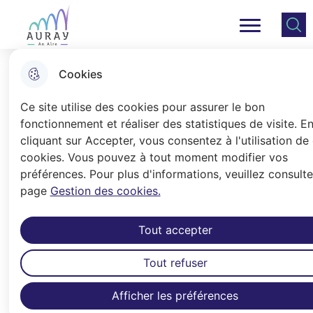
Aller
Aller au
Consulter
Aller à la
au
contenu
le plan
Ville Auray
Menu principal
recherche
menu
principal
du site
Cookies
Organiser une manifestation
Ce site utilise des cookies pour assurer le bon
fonctionnement et réaliser des statistiques de visite. E
cliquant sur Accepter, vous consentez à l'utilisation de
Accueil
cookies. Vous pouvez à tout moment modifier vos
Vous trouverez ici toutes les
préférences. Pour plus d'informations, veuillez consulte
page
Gestion des cookies.
informations utiles pour l’organisation
d’une manifestation à Auray.
Tout accepter
Afin de répondre au mieux à toutes les
Tout refuser
demandes, les associations sont
invitées à prévoir le calendrier annuel
Afficher les préférences
de leurs manifestations et de suivre