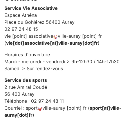
Service Vie Associative
Espace Athéna
Place du Gohlérez 56400 Auray
02 97 24 48 15
vie
[point]
associative
ville-auray
[point]
fr
(
vie[dot]associative[at]ville-auray[dot]fr
)
Horaires d'ouverture :
Mardi - mercredi - vendredi > 9h-12h30 / 14h-17h30
Samedi > Sur rendez-vous
Service des sports
2 rue Amiral Coudé
56 400 Auray
Téléphone : 02 97 24 48 11
Courriel :
sport
ville-auray
[point]
fr
(
sport[at]ville-
auray[dot]fr
)