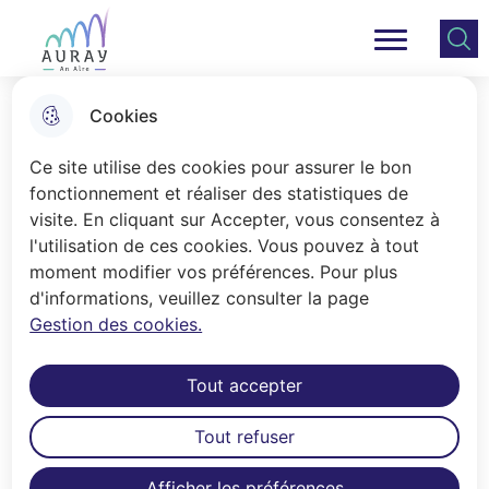
Aller
Aller au
Consulter
Aller à la
au
contenu
le plan
Ville Auray
Menu principal
recherche
menu
principal
du site
Cookies
Le rapport de présentation
Ce site utilise des cookies pour assurer le bon
fonctionnement et réaliser des statistiques de
visite. En cliquant sur Accepter, vous consentez à
Accueil
l'utilisation de ces cookies. Vous pouvez à tout
Le rapport de présentation du PLU
moment modifier vos préférences. Pour plus
d'informations, veuillez consulter la page
et ses annexes
Gestion des cookies.
Rapport de présentation
Tout accepter
État initial de l'environnement
Tout refuser
Partie 1
Afficher les préférences