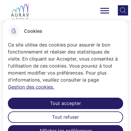
Aller
Aller au
Consulter
Aller à la
au
contenu
le plan
Ville Auray
Menu principal
recherche
menu
principal
du site
Cookies
Tennis, la reconstruction des
Ce site utilise des cookies pour assurer le bon
courts 3 et 4
fonctionnement et réaliser des statistiques de
visite. En cliquant sur Accepter, vous consentez à
l'utilisation de ces cookies. Vous pouvez à tout
Accueil
moment modifier vos préférences. Pour plus
d'informations, veuillez consulter la page
Souvenons-nous. Février 2022, une
Gestion des cookies.
semaine avant le tournoi international
des 11/12 ans, un incendie détruit en
Tout accepter
totalité deux des quatre courts
couverts, la toiture d’un troisième,
Tout refuser
laissant le quatrième couvert de
suie. Après deux années de
Afficher les préférences