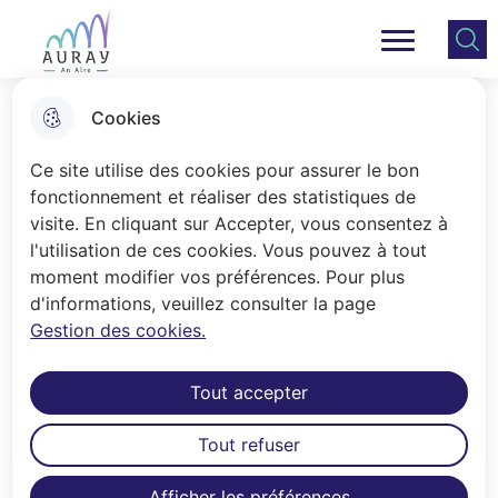
Aller
Aller au
Consulter
Aller à la
au
contenu
le plan
Ville Auray
Menu principal
recherche
menu
principal
du site
Cookies
Les cimetières
Ce site utilise des cookies pour assurer le bon
fonctionnement et réaliser des statistiques de
visite. En cliquant sur Accepter, vous consentez à
Accueil
l'utilisation de ces cookies. Vous pouvez à tout
Saint-Gildas, avenue du président
moment modifier vos préférences. Pour plus
d'informations, veuillez consulter la page
Kennedy et Saint-Goustan, chemin de
Gestion des cookies.
Bellevue sont les deux cimetières
d'Auray.
Tout accepter
Tout refuser
Sommaire
Afficher les préférences