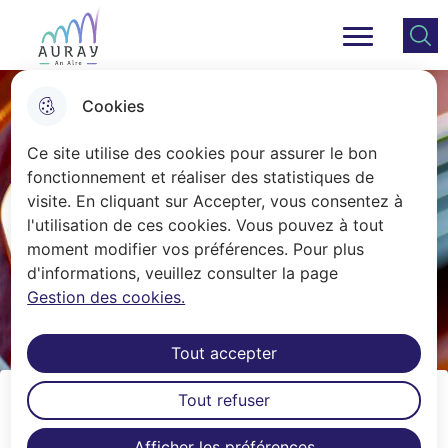
Aller
Aller au
Consulter
Aller à la
au
contenu
le plan
Ville Auray
Menu principal
recherche
menu
principal
du site
Cookies
Ce site utilise des cookies pour assurer le bon
fonctionnement et réaliser des statistiques de
visite. En cliquant sur Accepter, vous consentez à
l'utilisation de ces cookies. Vous pouvez à tout
moment modifier vos préférences. Pour plus
d'informations, veuillez consulter la page
Gestion des cookies.
Tout accepter
Tout refuser
Les rendez-vous de l'Ecole de
Afficher les préférences