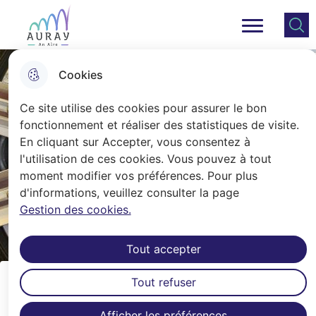
Aller
Aller au
Consulter
Aller à la
au
contenu
le plan
Ville Auray
Menu principal
recherche
menu
principal
du site
Cookies
Ce site utilise des cookies pour assurer le bon
fonctionnement et réaliser des statistiques de visite.
En cliquant sur Accepter, vous consentez à
l'utilisation de ces cookies. Vous pouvez à tout
moment modifier vos préférences. Pour plus
d'informations, veuillez consulter la page
Gestion des cookies.
Tout accepter
Tout refuser
Les Lumières de la ville : les
Afficher les préférences