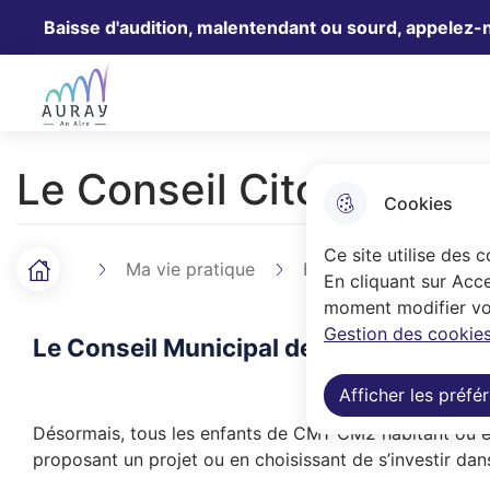
Baisse d'audition, malentendant ou sourd, appelez-
Aller au menu
Aller à la recherche
Aller au 
Ville Auray
Le Conseil Citoyen des
Cookies
Ce site utilise des 
Ma vie pratique
Education
Le Con
Accueil
F
En cliquant sur Acce
moment modifier vos
i
Gestion des cookies
Le Conseil Municipal des Enfants (CME
l
Afficher les préfé
d
Désormais, tous les enfants de CM1-CM2 habitant ou ét
'
proposant un projet ou en choisissant de s’investir dans 