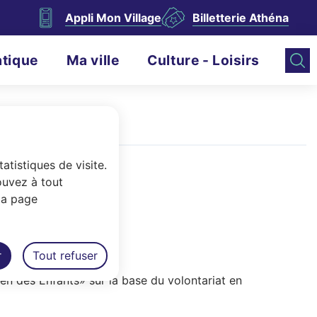
Appli Mon Village
Billetterie Athéna
atique
Ma ville
Culture - Loisirs
atistiques de visite.
ouvez à tout
la page
s
r
Tout refuser
en des Enfants» sur la base du volontariat en