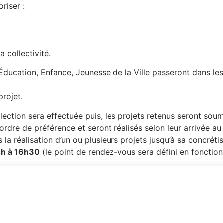
p
riser :
r
i
n
 collectivité.
c
Éducation, Enfance, Jeunesse de la Ville passeront dans le
i
rojet.
p
sélection sera effectuée puis, les projets retenus seront sou
a
 ordre de préférence et seront réalisés selon leur arrivée a
 la réalisation d’un ou plusieurs projets jusqu’à sa concrétis
l
4h à 16h30
(le point de rendez-vous sera défini en fonction
e