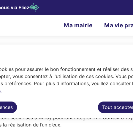
nous via
Elioz
contenu principal
Consulter le plan du site
N
Ma mairie
Ma vie pr
Menu principal
a
v
 Enfants d'Auray
i
g
cookies pour assurer le bon fonctionnement et réaliser des st
seil Citoyen des Enfants d'Auray
a
pter, vous consentez à l'utilisation de ces cookies. Vous p
 préférences. Pour plus d'informations, veuillez consulter 
t
.
) devient Le Conseil Citoyen des Enfant
i
rences
Tout accepte
o
ant scolarisés à Auray pourront intégrer «Le Conseil Citoy
n
la réalisation de l’un d’eux.