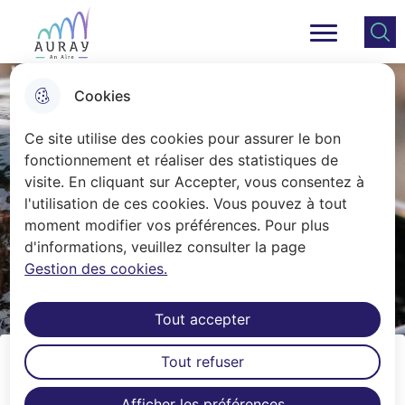
Aller
Aller au
Consulter
Aller à la
au
contenu
le plan
Ville Auray
Menu principal
recherche
menu
principal
du site
Cookies
Ce site utilise des cookies pour assurer le bon
fonctionnement et réaliser des statistiques de
visite. En cliquant sur Accepter, vous consentez à
l'utilisation de ces cookies. Vous pouvez à tout
moment modifier vos préférences. Pour plus
d'informations, veuillez consulter la page
Gestion des cookies.
Tout accepter
Tout refuser
Exposition Sonorités d'Été
Afficher les préférences