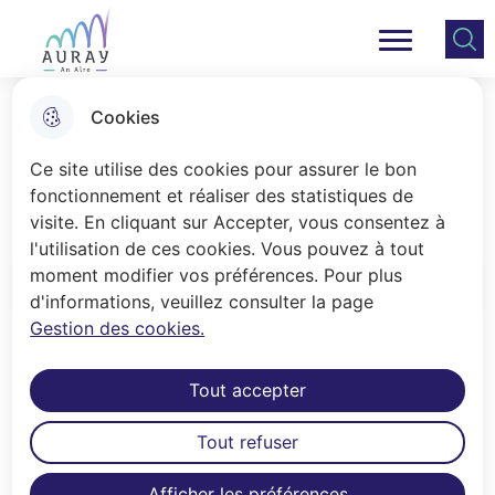
Aller
Aller au
Consulter
Aller à la
au
contenu
le plan
Ville Auray
Menu principal
recherche
menu
principal
du site
Cookies
Tiers-lieu 15-25 ans
Ce site utilise des cookies pour assurer le bon
fonctionnement et réaliser des statistiques de
visite. En cliquant sur Accepter, vous consentez à
Accueil
l'utilisation de ces cookies. Vous pouvez à tout
moment modifier vos préférences. Pour plus
Sommaire
d'informations, veuillez consulter la page
Gestion des cookies.
Lieu 15-25 ans , 18 rue du Penher
Tout accepter
Ici, c’est toi qui fais vivre le lieu !
👈
Tout refuser
Afficher les préférences