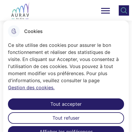
Aller
Aller au
Consulter
Aller à la
au
contenu
le plan
Ville Auray
Menu principal
recherche
menu
principal
du site
Cookies
Marchés et halles
Ce site utilise des cookies pour assurer le bon
fonctionnement et réaliser des statistiques de
visite. En cliquant sur Accepter, vous consentez à
Accueil
l'utilisation de ces cookies. Vous pouvez à tout
Halles et marchés animent Auray tout
moment modifier vos préférences. Pour plus
d'informations, veuillez consulter la page
au long de la semaine.
Gestion des cookies.
Tout accepter
Sommaire
Tout refuser
Afficher les préférences