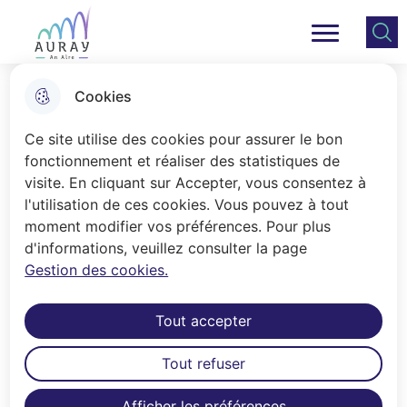
Aller
Aller au
Consulter
Aller à la
au
contenu
le plan
Ville Auray
Menu principal
recherche
menu
principal
du site
Cookies
Aide à la pratique sportive
Ce site utilise des cookies pour assurer le bon
fonctionnement et réaliser des statistiques de
visite. En cliquant sur Accepter, vous consentez à
Accueil
l'utilisation de ces cookies. Vous pouvez à tout
Avec "Sport An Alre", la ville renforce
moment modifier vos préférences. Pour plus
d'informations, veuillez consulter la page
l’aide existante et simplifie les
Gestion des cookies.
démarches en apportant une aide
financière valable pour UNE activité
Tout accepter
sportive par an et par personne (selon
le quotient familial).
Tout refuser
Afficher les préférences