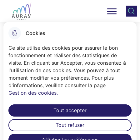
Aller
Aller au
Consulter
Aller à la
au
contenu
le plan
Ville Auray
Menu principal
recherche
menu
principal
du site
Cookies
Les équipements sportifs
Ce site utilise des cookies pour assurer le bon
fonctionnement et réaliser des statistiques de
visite. En cliquant sur Accepter, vous consentez à
Accueil
l'utilisation de ces cookies. Vous pouvez à tout
Stades, terrains, salles, piscine...
moment modifier vos préférences. Pour plus
d'informations, veuillez consulter la page
Tout sur les équipements alréens.
Gestion des cookies.
Les équipements sportifs
Tout accepter
Tout refuser
Afficher les préférences