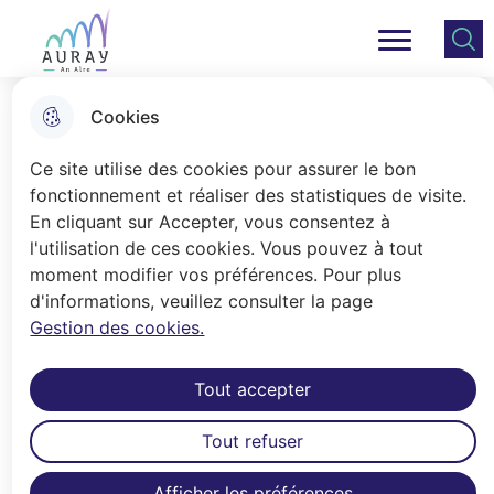
Aller
Aller au
Consulter
Aller à la
au
contenu
le plan
Ville Auray
Menu principal
recherche
menu
principal
du site
Cookies
Qualité de l'eau potable
Ce site utilise des cookies pour assurer le bon
fonctionnement et réaliser des statistiques de visite.
En cliquant sur Accepter, vous consentez à
Accueil
l'utilisation de ces cookies. Vous pouvez à tout
Résultats des analyses du contrôle
moment modifier vos préférences. Pour plus
d'informations, veuillez consulter la page
sanitaire des eaux destinées à la
Gestion des cookies.
consommation humaine.
Tout accepter
L’Agence Régionale de Santé transmet
régulièrement les analyses issues de ses contrôles
Tout refuser
sanitaires. Le dernier bulletin est affiché à l’entrée
de la mairie et disponible ci-dessous.
Afficher les préférences