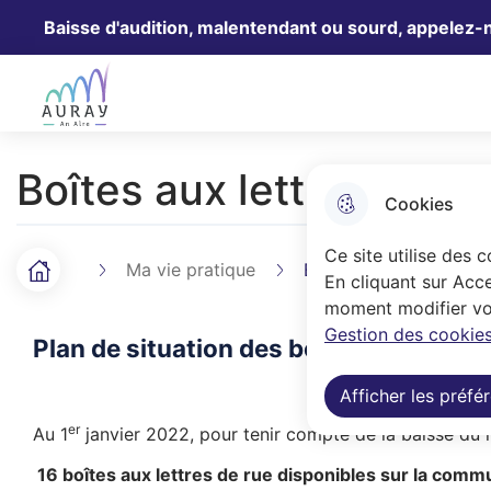
Baisse d'audition, malentendant ou sourd, appelez-
Aller au menu
Aller à la recherche
Aller au 
Ville Auray
Boîtes aux lettres
Cookies
Ce site utilise des 
Ma vie pratique
Boîtes aux lettres
Accueil
F
En cliquant sur Acce
moment modifier vos
i
Gestion des cookies
Plan de situation des boîtes aux lettr
l
Afficher les préfé
d
er
Au 1
janvier 2022, pour tenir compte de la baisse du n
'
16 boîtes aux lettres de rue disponibles sur la com