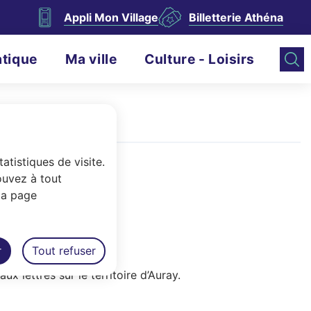
Appli Mon Village
Billetterie Athéna
atique
Ma ville
Culture - Loisirs
atistiques de visite.
ouvez à tout
la page
r
Tout refuser
 lettres sur le territoire d’Auray.