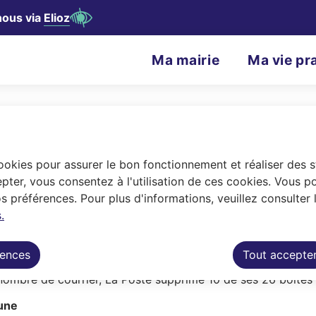
nous via
Elioz
contenu principal
Consulter le plan du site
N
Ma mairie
Ma vie pr
Menu principal
a
v
i
g
cookies pour assurer le bon fonctionnement et réaliser des st
a
pter, vous consentez à l'utilisation de ces cookies. Vous p
 préférences. Pour plus d'informations, veuillez consulter 
t
.
es de La Poste sur la commune.
i
rences
Tout accepte
o
ombre de courrier, La Poste supprime 10 de ses 26 boîtes aux
n
mune