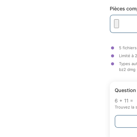
Pièces com
5 fichier
Limité à 
Types aut
bz2 dmg gz
Question
6 + 11 =
Trouvez la 