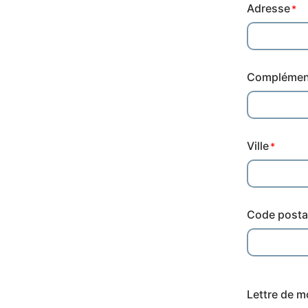
Adresse
Adresse
Complément
Ville
Code posta
Lettre de m