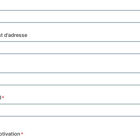
 d'adresse
l
otivation