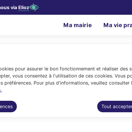
nous via
Elioz
contenu principal
Consulter le plan du site
N
Ma mairie
Ma vie pr
Menu principal
a
v
i
g
cookies pour assurer le bon fonctionnement et réaliser des st
a
pter, vous consentez à l'utilisation de ces cookies. Vous p
 préférences. Pour plus d'informations, veuillez consulter 
t
.
in des services municipaux ou déposer s
i
rences
Tout accepte
o
n