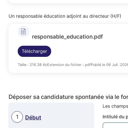
Un responsable éducation adjoint au directeur (H/F)
responsable_education.pdf
Télécharger
Taille : 216.38 Ko
Extension du fichier : pdf
Publié le 06 Juil. 202
Déposer sa candidature spontanée via le for
Les champs 
Intitulé du 
Actuel
Début