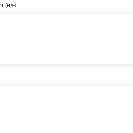
nt (H/F)
6