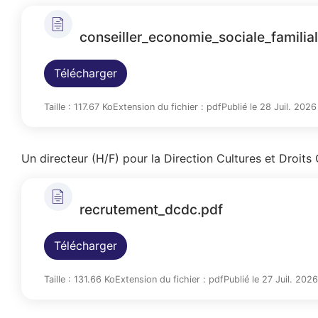
A
r
conseiller_economie_sociale_familia
i
Télécharger
a
n
Taille : 117.67 Ko
Extension du fichier : pdf
Publié le 28 Juil. 2026
e
Un directeur (H/F) pour la Direction Cultures et Droits 
recrutement_dcdc.pdf
Télécharger
Taille : 131.66 Ko
Extension du fichier : pdf
Publié le 27 Juil. 2026