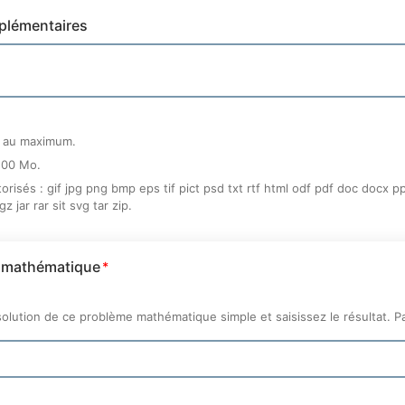
plémentaires
s au maximum.
200 Mo.
orisés : gif jpg png bmp eps tif pict psd txt rtf html odf pdf doc docx 
 jar rar sit svg tar zip.
 mathématique
solution de ce problème mathématique simple et saisissez le résultat. Pa