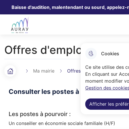
Baisse d'audition, malentendant ou sourd, appelez-
Aller au menu
Aller à la recherche
Aller au 
Ville Auray
Offres d'emploi
Cookies
Ce site utilise des 
Ma mairie
Offres d'emploi
Accueil
F
En cliquant sur Acce
moment modifier vos
i
Gestion des cookies
Consulter les postes à pourvoir au se
l
Afficher les préfé
d
Les postes à pourvoir :
'
Un conseiller en économie sociale familiale (H/F)