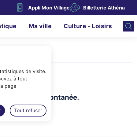
Appli Mon Village
Billetterie Athéna
atique
Ma ville
Culture - Loisirs
atistiques de visite.
ouvez à tout
la page
a candidature spontanée.
r
Tout refuser