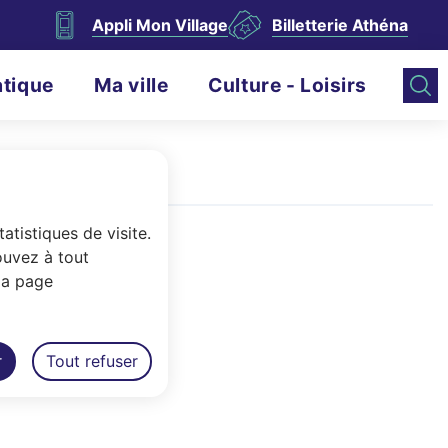
Appli Mon Village
Billetterie Athéna
atique
Ma ville
Culture - Loisirs
atistiques de visite.
ouvez à tout
la page
r
Tout refuser