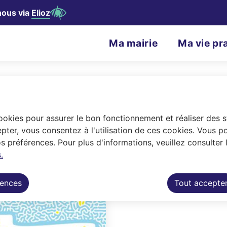
nous via
Elioz
contenu principal
Consulter le plan du site
N
Ma mairie
Ma vie pr
Menu principal
a
v
i
g
cookies pour assurer le bon fonctionnement et réaliser des st
a
pter, vous consentez à l'utilisation de ces cookies. Vous p
 préférences. Pour plus d'informations, veuillez consulter 
t
.
 à remplir en ligne.
i
rences
Tout accepte
o
n