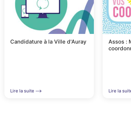
A
r
i
a
Candidature à la Ville d'Auray
Assos : 
n
coordon
e
Lire la suite
Lire la suit