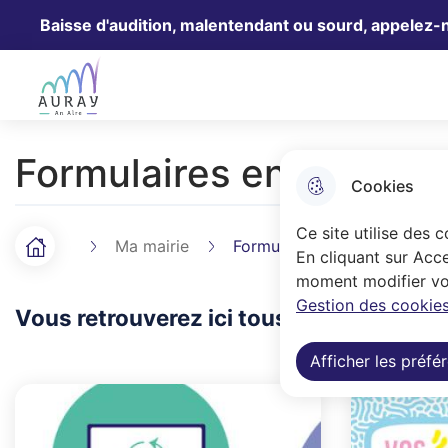
Baisse d'audition, malentendant ou sourd, appelez-
Aller au menu
Aller à la recherche
Aller au 
Ville Auray
Formulaires en ligne
Cookies
Ce site utilise des 
Ma mairie
Formulaires en ligne
Accueil
F
En cliquant sur Acce
moment modifier vos
i
Gestion des cookies
Vous retrouverez ici tous les formulaires
l
Afficher les préfé
d
'