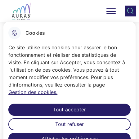
Aller
Aller au
Consulter
Aller à la
au
contenu
le plan
Ville Auray
Menu principal
recherche
menu
principal
du site
Cookies
Vos démarches
Ce site utilise des cookies pour assurer le bon
fonctionnement et réaliser des statistiques de
visite. En cliquant sur Accepter, vous consentez à
Accueil
l'utilisation de ces cookies. Vous pouvez à tout
Voici toutes les informations utiles
moment modifier vos préférences. Pour plus
d'informations, veuillez consulter la page
pour réserver une salle municipale,
Gestion des cookies.
s'inscrire à un événement du service,
organiser une manifestation ou faire
Tout accepter
une demande de subventions.
Tout refuser
Afficher les préférences